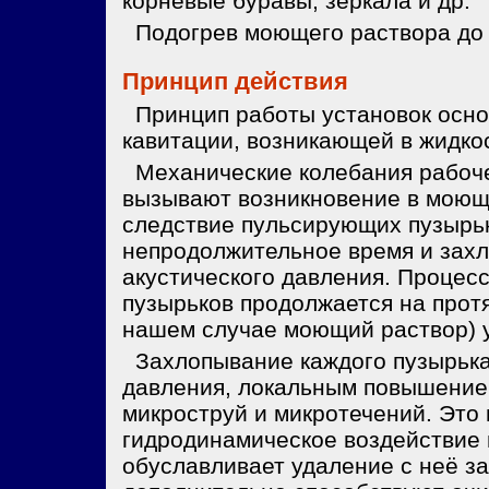
корневые буравы, зеркала и др.
Подогрев моющего раствора до 
Принцип действия
Принцип работы установок осно
кавитации, возникающей в жидко
Механические колебания рабочей
вызывают возникновение в моюще
следствие пульсирующих пузырько
непродолжительное время и зах
акустического давления. Процес
пузырьков продолжается на протя
нашем случае моющий раствор) у
Захлопывание каждого пузырька
давления, локальным повышение
микроструй и микротечений. Это
гидродинамическое воздействие
обуславливает удаление с неё з