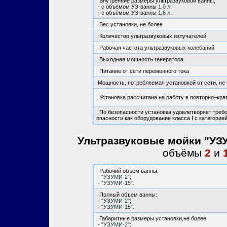
Внутренние размеры ультразвуковой ванны,
- с объёмом УЗ-ванны
1,0 л
;
- с объёмом УЗ-ванны
1,6 л
.
Вес установки, не более
Количество ультразвуковых излучателей
Рабочая частота ультразвуковых колебаний
Выходная мощность генератора
Питание от сети переменного тока
Мощность, потребляемая установкой от сети, не
Установка рассчитана на работу в повторно–кр
По безопасности установка удовлетворяет требо
опасности как оборудование класса I с категорией
Ультразвуковые мойки "УЗУ
объёмы
2
и
Рабочий объем ванны:
-
"УЗУМИ-2"
;
-
"УЗУМИ-15"
.
Полный объем ванны:
-
"УЗУМИ-2"
;
-
"УЗУМИ-15"
.
Габаритные размеры установки,не более
-
"УЗУМИ-2"
;