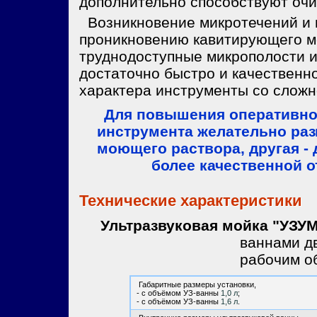
дополнительно способствуют очи
Возникновение микротечений и 
проникновению кавитирующего м
труднодоступные микрополости и
достаточно быстро и качественн
характера инструменты со сложн
Для повышения оперативно
инструмента желательно раз
моющего раствора, другая -
более качественной 
Технические характеристики
Ультразвуковая мойка "УЗУ
ваннами дв
рабочим 
Габаритные размеры установки,
- с объёмом УЗ-ванны
1,0 л
;
- с объёмом УЗ-ванны
1,6 л
.