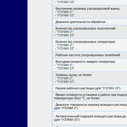
-
"УЗУМИ-15"
.
Внутренние размеры ультразвуковой ванны,
-
"УЗУМИ-2"
;
-
"УЗУМИ-15"
.
Диапазон длительности обработки
Количество ультразвуковых излучателей
-
"УЗУМИ-2"
;
-
"УЗУМИ-15"
.
Количество ультразвуковых генераторов
-
"УЗУМИ-2"
;
-
"УЗУМИ-15"
.
Рабочая частота ультразвуковых колебаний
Выходная мощность каждого генератора:
-
"УЗУМИ-2"
;
-
"УЗУМИ-15"
.
Уровень шума, не более:
-
"УЗУМИ-2"
;
-
"УЗУМИ-15"
.
Нагрев рабочего раствора (для
"УЗУМИ-15"
)
Время готовности установки к работе при подог
температуры 50±2 °С, не более
Диапазон температур нагрева моющего раствор
(для "УЗУМИ-2")
Автоматический подогрев моющего раствора до 
(для "УЗУМИ-15")