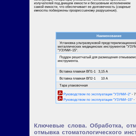
излучателей под днищем емкости и бесшовным исполнением
самой емкости, что обеспечивает ее долговечность (
сварные
емкости подвержены прогрессивному разрушению
).
Наименование
Установка ультразвуковой предстерилизационно
металлических медицинских инструментов "УЗУМ
"УЗУМИ–15".
Поддон решетчатый для размещения отмываемо
инструмента.
Вставка плавкая ВП1-1 3,15 А
Вставка плавкая ВП2-1 10 А
Тара упаковочная
Руководством по эксплуатации "УЗУМИ–2"
- 7
Руководством по эксплуатации "УЗУМИ–15"
- 
Ключевые слова. Обработка, отм
отмывка стоматологического инс