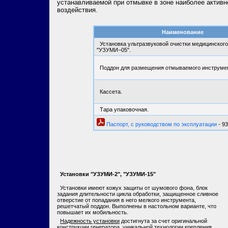
устанавливаемой при отмывке в зоне наиболее активн
воздействия.
Наименование
Установка ультразвуковой очистки медицинского
"УЗУМИ–05".
Поддон для размещения отмываемого инструмен
Кассета.
Тара упаковочная.
Паспорт, с руководством по эксплуатации
- 93
Установки "УЗУМИ-2", "УЗУМИ-15"
Установки имеют кожух защиты от шумового фона, блок
задания длительности цикла обработки, защищенное сливное
отверстие от попадания в него мелкого инструмента,
решетчатый поддон. Выполнены в настольном варианте, что
повышает их мобильность.
Надежность установки
достигнута за счет оригинальной
конструкции генератора, уникальной технологии крепления