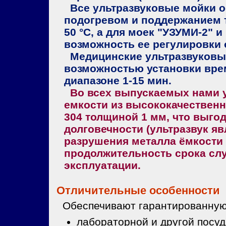
Все ультразвуковые мойки 
подогревом и поддержанием 
50 °С, а для моек "УЗУМИ-2" 
возможность ее регулировки о
Медицинские ультразвуковы
возможностью установки вре
диапазоне 1-15 мин.
Во всех выпускаемых нами у
емкости из высококачественн
304 толщиной 1 мм, что выгод
долговечности (ультразвук я
разрушения металла ёмкости 
продолжительность срока слу
эксплуатации.
Отличительные особенности
Обеспечивают гарантированную 
лабораторной и другой посуд