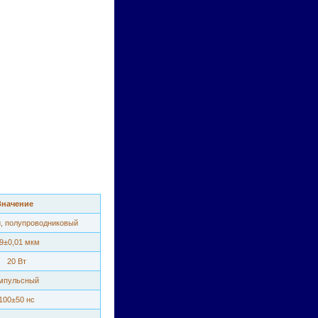
Значение
, полупроводниковый
,9±0,01 мкм
20 Вт
мпульсный
100±50 нс