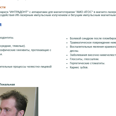
сти
арата "ИНТРАДОНТ" с аппаратами для магнитотерапии "АМО-АТОС" в магнито-лазер
воздействия ИК-лазерным импульсным излучением и бегущим импульсным магнитным
Я
родонтиты.
Болевой синдром после пломбиро
Травматическое повреждение ниж
 средние, тяжелые).
Воспалительные явления краевого
рофические гингивиты, протекающие с
десны.
и.
Заболевания височно-нижечелюст
Глосситы, глоссалгии.
Герпетические стоматиты.
ительные процессы челюстно-лицевой
Кариес зубов.
Локальная