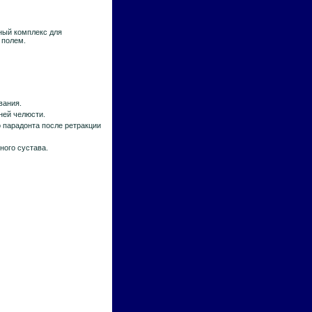
ный комплекс для
 полем.
вания.
ней челюсти.
 парадонта после ретракции
ного сустава.