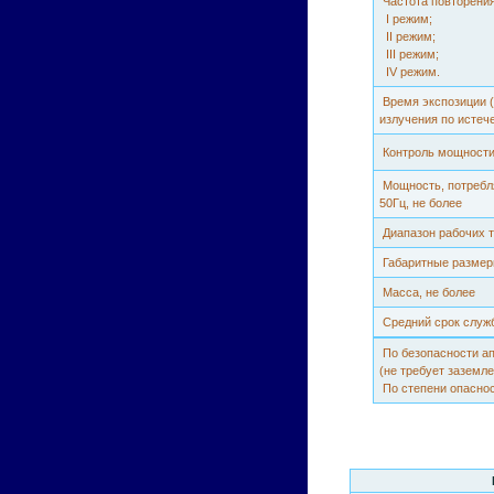
Частота повторения
I режим;
II режим;
III режим;
IV режим.
Время экспозиции 
излучения по исте
Контроль мощности
Мощность, потребля
50Гц, не более
Диапазон рабочих 
Габаритные разме
Масса, не более
Средний срок служ
По безопасности ап
(не требует заземле
По степени опаснос