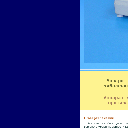
Аппарат
заболева
Аппарат 
профила
Принцип лечения
В основе лечебного действия
высокого уровня мощности (д