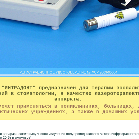
РЕГИСТРАЦИОННОЕ УДОСТОВЕРЕНИЕ № ФСР 2009/05664
 "ИНТРАДОНТ" предназначен для терапии воспали
ний в стоматологии, в качестве лазеротерапевт
аппарата.
может применяться в поликлиниках, больницах, 
ктических учреждениях, а также в домашних ус
 аппарата лежит импульсное излучение полупроводникового лазера инфракрасного с
о 20 Вт в импульсе).