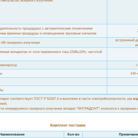
 импульсов лазерного излучения:
(длительность процедуры) с автоматическим отключением
чении времени процедуры и оповещением звуковым сигналом
встроенный д
 ИК-лазерного излучения
и
емая аппаратом от сети переменного тока 220В±10%, частотой
температур
+
ры
140 
бы
парат соответствует ГОСТ Р 50267.0 и выполнен в части электробезопасности, как
из
ния).
ти генерируемого лазерного излучения аппарат "ИНТРАДОНТ" относится к лазерным из
Комплект поставки
Наименование
Кол-во
Примечани