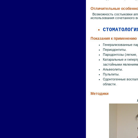
Отличительные особенно
Возможность состыковки апп
использования сочетанного 
СТОМАТОЛОГИ
Показания к применению
Генерализованные па
Периодонтиты.
Пародонтозы (легкие,
Катаральные и гиперт
застойными явлениям
Альвеолиты.
Пульпиты.
Одонтогенные воспал
области.
Методики