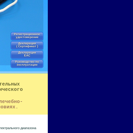
Регистрационное
удостоверение
Декларация
( Сертификат )
Декларация
EAC
Руководство по
эксплуатации
тельных
ического
лечебно-
ловиях.
пектрального диапазона