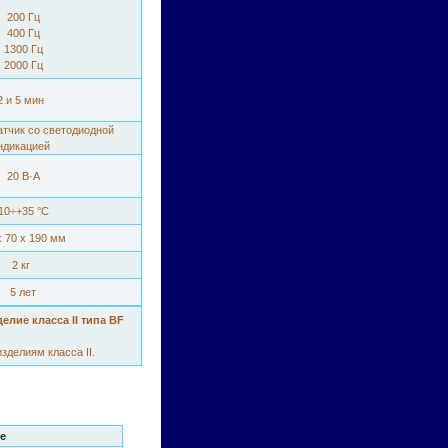
200 Гц
400 Гц
1300 Гц
2000 Гц
2 и 5 мин
атчик со светодиодной
ндикацией
20 В·А
10÷+35 °С
х 70 х 190 мм
2 кг
5 лет
делие класса II типа BF
делиям класса II.
е